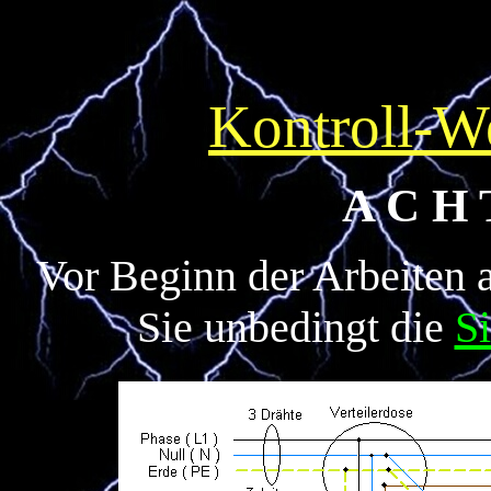
Kontroll-W
A C H T
Vor Beginn der Arbeiten a
Sie unbedingt die
Si