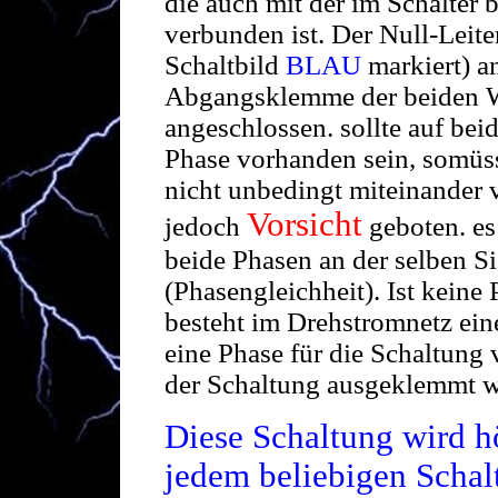
die auch mit der im Schalter 
verbunden ist. Der Null-Leit
Schaltbild
BLAU
markiert) a
Abgangsklemme der beiden We
angeschlossen. sollte auf beid
Phase vorhanden sein, somü
nicht unbedingt miteinander 
Vorsicht
jedoch
geboten. es
beide Phasen an der selben S
(Phasengleichheit). Ist keine
besteht im Drehstromnetz ein
eine Phase für die Schaltung
der Schaltung ausgeklemmt w
Diese Schaltung wird h
jedem beliebigen Schalte